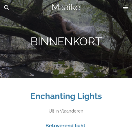
Maaike
Ga
direct
naar
de
hoofdinhoud
BINNENKORT
Enchanting Lights
Uit in Vlaanderen
Betoverend licht.